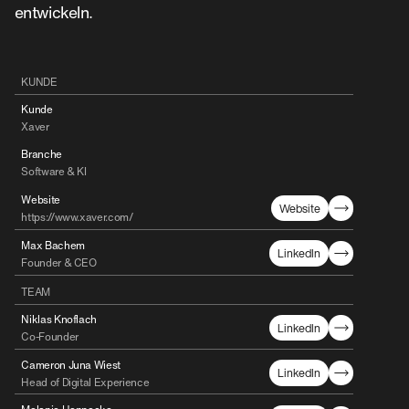
entwickeln.
KUNDE
Kunde
Xaver
Branche
Software & KI
Website
Website
https://www.xaver.com/
Max Bachem
LinkedIn
Founder & CEO
TEAM
Niklas Knoflach
LinkedIn
Co-Founder
Cameron Juna Wiest
LinkedIn
Head of Digital Experience