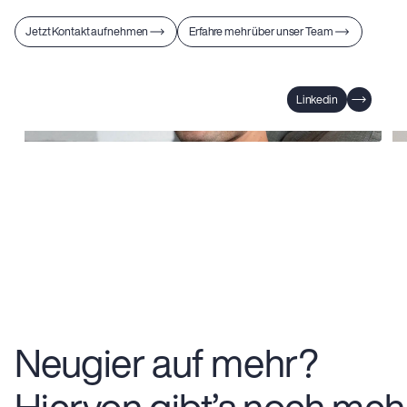
Jetzt Kontakt aufnehmen
Erfahre mehr über unser Team
Linkedin
Niklas Knoflach
Co-Founder
Ca
Neugier auf mehr?
Hiervon gibt’s noch mehr