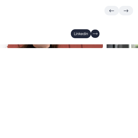
Linkedin
Hennecke
UX/UI Designer
Greta Baran