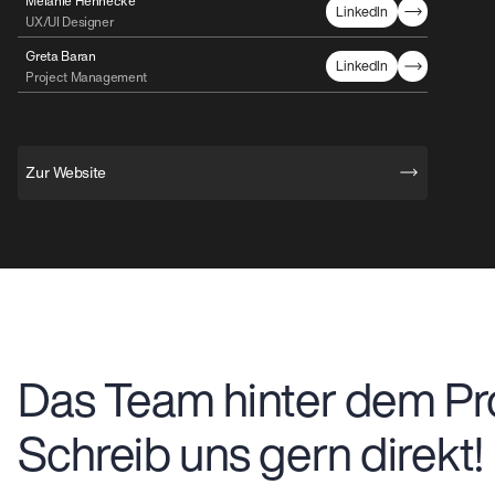
Melanie Hennecke
LinkedIn
UX/UI Designer
Greta Baran
LinkedIn
Project Management
Zur Website
Das Team hinter dem Pro
Schreib uns gern direkt!