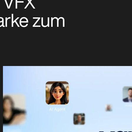
& VFX
arke zum