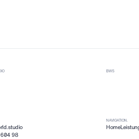
DIO
BWS
NAVIGATION.
ld.studio
Home
Leistun
 604 98