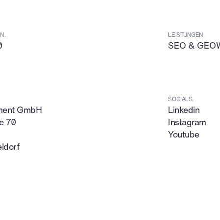
N.
LEISTUNGEN.
0
SEO & GEO
SOCIALS.
tment GmbH
Linkedin
e 70
Instagram
Youtube
ldorf