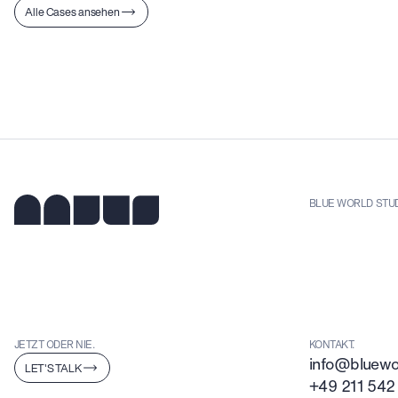
Alle Cases ansehen
BLUE WORLD STU
JETZT ODER NIE.
KONTAKT.
info@bluewor
LET'S TALK
+49 211 542