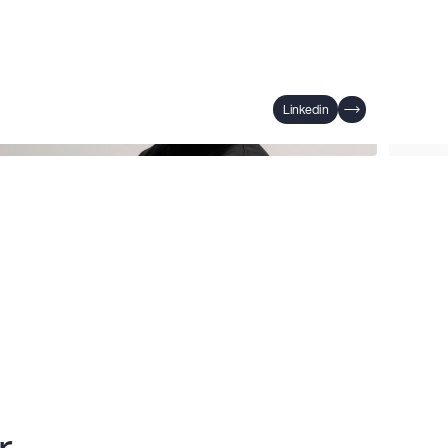
Linkedin
meron Juna Wiest
Head of Digital Experience
Melanie 
.