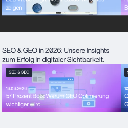
zeigen
B
SEO & GEO in 2026: Unsere Insights
zum Erfolg in digitaler Sichtbarkeit.
SEO & GEO
16.06.2026
1
57 Prozent Bots: Warum GEO Optimierung
G
wichtiger wird
G