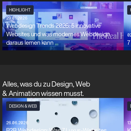
HIGHLIGHT
29.01.2026
Webdesign Trends 2026: 5 innovative
Websites und was modernes Webdesign
0
daraus lernen kann
7
Alles, was du zu Design, Web
& Animation wissen musst.
DESIGN & WEB
26.06.2026
1
B2B Webdesign: Was 7 Luxus-Websites
K