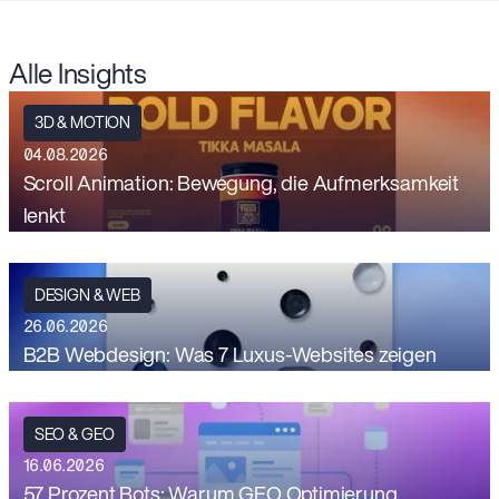
Alle Insights
3D & MOTION
04.08.2026
Scroll Animation: Bewegung, die Aufmerksamkeit
lenkt
DESIGN & WEB
26.06.2026
B2B Webdesign: Was 7 Luxus-Websites zeigen
SEO & GEO
16.06.2026
57 Prozent Bots: Warum GEO Optimierung