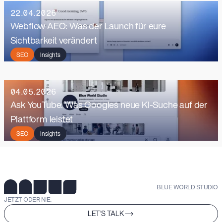
22.04.2026
Webflow AEO: Was der Launch für eure
Sichtbarkeit verändert
SEO
Insights
04.05.2026
Ask YouTube: Was Googles neue KI-Suche auf der
Plattform leistet
SEO
Insights
BLUE WORLD STUDIO
JETZT ODER NIE.
LET'S TALK