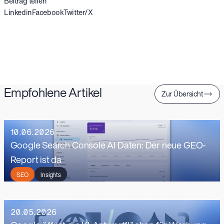
Beitrag teilen
Linkedin
Facebook
Twitter/X
Empfohlene Artikel
Zur Übersicht
10.06.2026
Google Search Console AI Daten: Der neue GEO-
Report ist da
SEO
Insights
20.05.2026