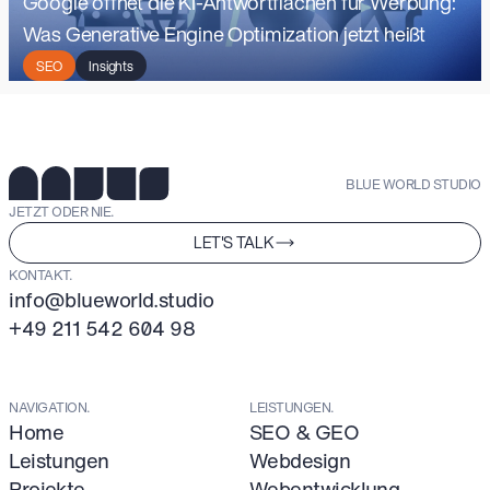
Google öffnet die KI-Antwortflächen für Werbung:
Was Generative Engine Optimization jetzt heißt
SEO
Insights
BLUE WORLD STUDIO
JETZT ODER NIE.
LET'S TALK
KONTAKT.
info@blueworld.studio
+49 211 542 604 98
NAVIGATION.
LEISTUNGEN.
Home
SEO & GEO
Leistungen
Webdesign
Projekte
Webentwicklung