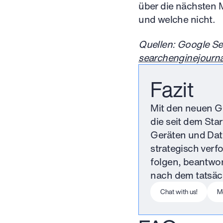
über die nächsten 
und welche nicht.
Quellen: Google Se
searchenginejourn
Fazit
Mit den neuen G
die seit dem Sta
Geräten und Datum
strategisch verf
folgen, beantwor
nach dem tatsäch
Chat with us!
M
This is some text 
T