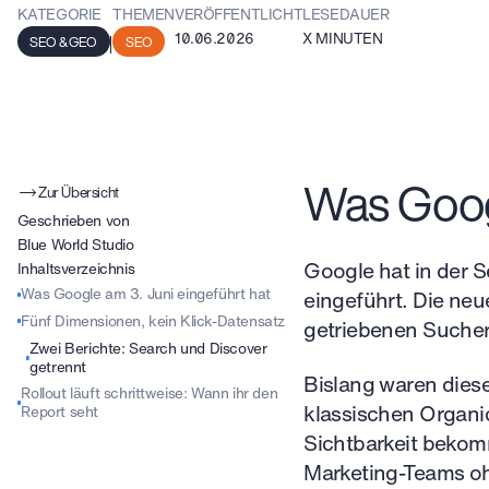
KATEGORIE
THEMEN
VERÖFFENTLICHT
LESEDAUER
10.06.2026
X
MINUTEN
SEO & GEO
SEO
Was Googl
Zur Übersicht
Geschrieben von
Blue World Studio
Google hat in der 
Inhaltsverzeichnis
Was Google am 3. Juni eingeführt hat
eingeführt. Die neue
Fünf Dimensionen, kein Klick-Datensatz
getriebenen Sucher
Zwei Berichte: Search und Discover
getrennt
Bislang waren dies
Rollout läuft schrittweise: Wann ihr den
klassischen Organic
Report seht
Sichtbarkeit bekomm
Marketing-Teams oh