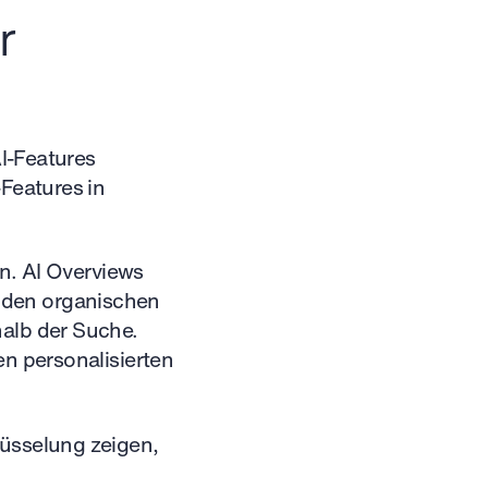
r
AI-Features
-Features in
en. AI Overviews
 den organischen
halb der Suche.
en personalisierten
lüsselung zeigen,