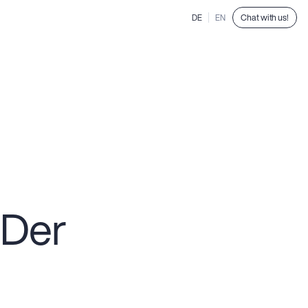
Chat with us!
DE
EN
 Der