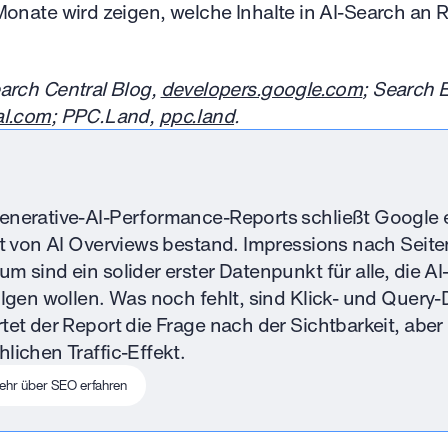
Monate wird zeigen, welche Inhalte in AI-Search an
arch Central Blog,
developers.google.com
; Search 
al.com
; PPC.Land,
ppc.land
.
enerative-AI-Performance-Reports schließt Google 
rt von AI Overviews bestand. Impressions nach Seite
 sind ein solider erster Datenpunkt für alle, die AI
olgen wollen. Was noch fehlt, sind Klick- und Query-
tet der Report die Frage nach der Sichtbarkeit, aber
lichen Traffic-Effekt.
ehr über SEO erfahren
inside of a div block.
his is some text inside of a div block.