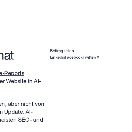
hat
Beitrag teilen
Linkedin
Facebook
Twitter/X
e-Reports
er Website in AI-
n, aber nicht von
m Update. AI-
 meisten SEO- und