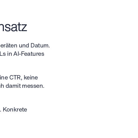
nsatz
 Geräten und Datum.
Ls in AI-Features
eine CTR, keine
ich damit messen.
n. Konkrete