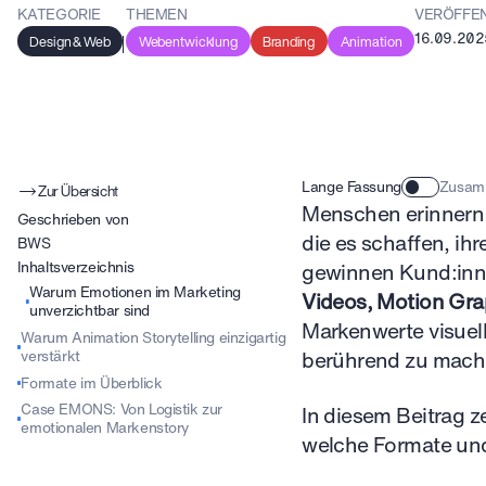
KATEGORIE
THEMEN
VERÖFFE
16.09.202
Design & Web
Webentwicklung
Branding
Animation
Lange Fassung
Zusam
Zur Übersicht
Menschen erinnern 
Geschrieben von
die es schaffen, ih
BWS
Inhaltsverzeichnis
gewinnen Kund:inne
Warum Emotionen im Marketing
Videos, Motion Gra
unverzichtbar sind
Markenwerte visuell
Warum Animation Storytelling einzigartig
berührend zu mach
verstärkt
Formate im Überblick
Case EMONS: Von Logistik zur
In diesem Beitrag 
emotionalen Markenstory
welche Formate und