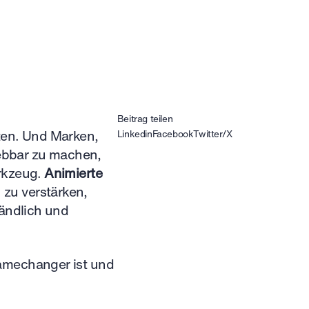
Beitrag teilen
ten. Und Marken,
Linkedin
Facebook
Twitter/X
lebbar zu machen,
erkzeug.
Animierte
zu verstärken,
tändlich und
amechanger ist und