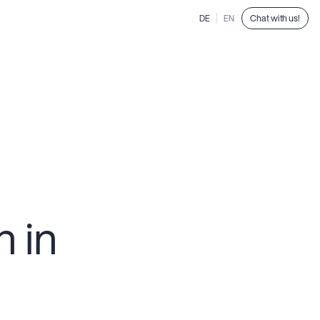
Chat with us!
DE
EN
n in