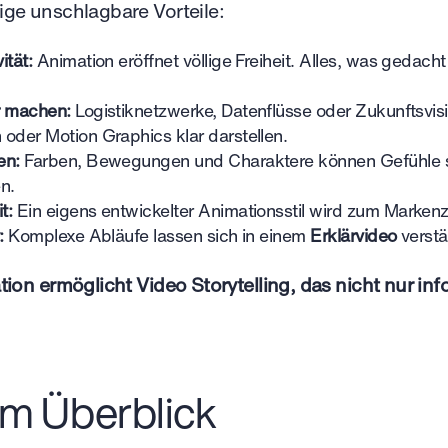
ge unschlagbare Vorteile:
ität:
Animation eröffnet völlige Freiheit. Alles, was gedac
r machen:
Logistiknetzwerke, Datenflüsse oder Zukunftsvis
oder Motion Graphics klar darstellen.
en:
Farben, Bewegungen und Charaktere können Gefühle sub
n.
t:
Ein eigens entwickelter Animationsstil wird zum Marken
:
Komplexe Abläufe lassen sich in einem
Erklärvideo
verstä
ion ermöglicht Video Storytelling, das nicht nur inf
im Überblick