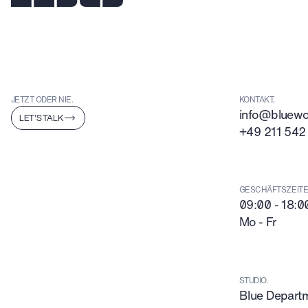
JETZT ODER NIE.
KONTAKT.
info@bluewor
LET'S TALK
+49 211 542
GESCHÄFTSZEITE
09:00 - 18:0
Mo - Fr
STUDIO.
Blue Depar