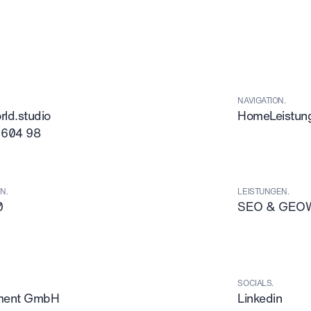
NAVIGATION.
ld.studio
Home
Leistun
 604 98
N.
LEISTUNGEN.
0
SEO & GEO
SOCIALS.
tment GmbH
Linkedin