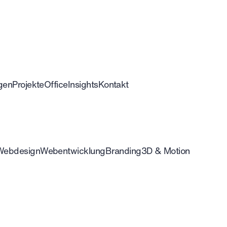
gen
Projekte
Office
Insights
Kontakt
Webdesign
Webentwicklung
Branding
3D & Motion